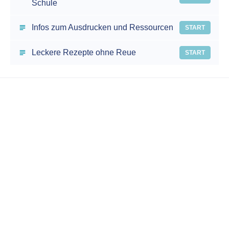
Schule
Infos zum Ausdrucken und Ressourcen
START
Leckere Rezepte ohne Reue
START
€19,99
Onlinekurs-Clean Eating-Bye Bye Lebensmittel
Zusatzstoffe, Zucker, Glutamat und Sulfite